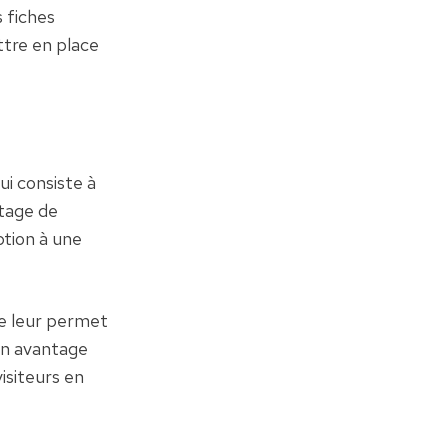
 fiches 
tre en place 
 consiste à 
tage de 
tion à une 
e leur permet 
un avantage 
siteurs en 