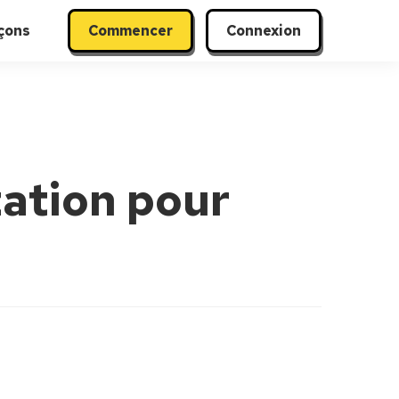
çons
Commencer
Connexion
zation pour