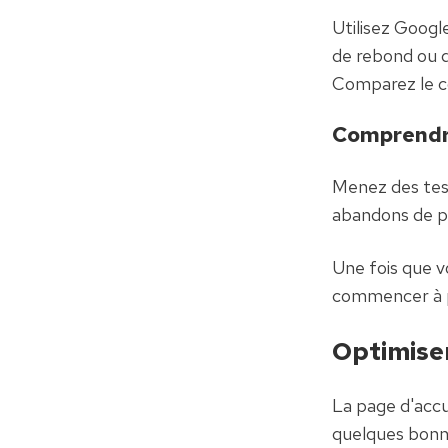
Utilisez Google
de rebond ou de
Comparez le c
Comprendre
Menez des test
abandons de pa
Une fois que v
commencer à pr
Optimiser
La page d'accue
quelques bonn