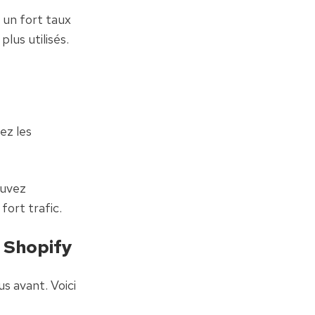
 un fort taux 
us utilisés. 
z les 
uvez 
fort trafic.
e Shopify
s avant. Voici 