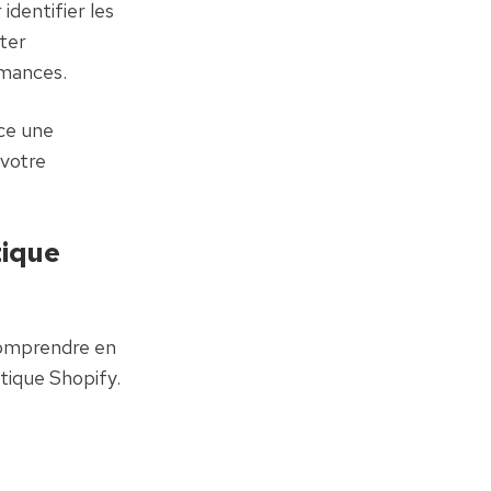
dentifier les 
ter 
rmances.
ce une 
votre 
ique 
omprendre en 
ique Shopify. 