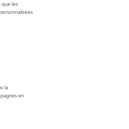
que les 
personnalisées 
 la 
mpagnes en 