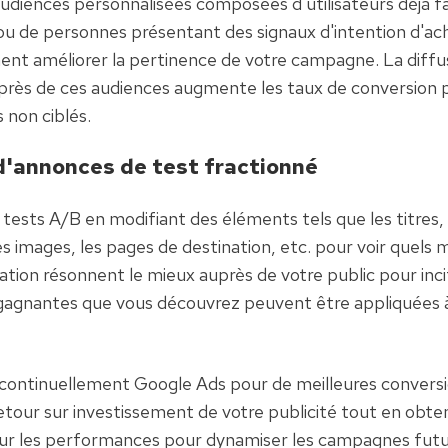
audiences personnalisées composées d'utilisateurs déjà fa
u de personnes présentant des signaux d'intention d'ach
nt améliorer la pertinence de votre campagne. La diffus
rès de ces audiences augmente les taux de conversion p
s non ciblés.
'annonces de test fractionné
tests A/B en modifiant des éléments tels que les titres, l
es images, les pages de destination, etc. pour voir quels 
tion résonnent le mieux auprès de votre public pour incite
gagnantes que vous découvrez peuvent être appliquées à
continuellement Google Ads pour de meilleures conversio
etour sur investissement de votre publicité tout en obte
sur les performances pour dynamiser les campagnes futu