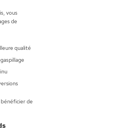
s, vous 
ges de 
leure qualité
 gaspillage
inu
versions
bénéficier de 
ds