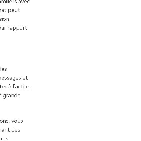
miliers avec 
at peut 
ion 
ar rapport 
es 
messages et 
r à l'action. 
 grande 
ns, vous 
nant des 
res.