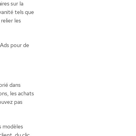
es sur la 
anité tels que 
elier les 
Ads pour de 
rié dans 
ns, les achats 
ouvez pas 
s modèles 
ent, du clic 