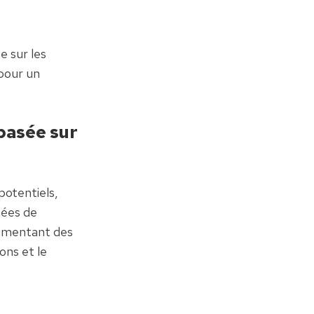
 sur les 
our un 
basée sur 
otentiels, 
ées de 
imentant des 
ns et le 