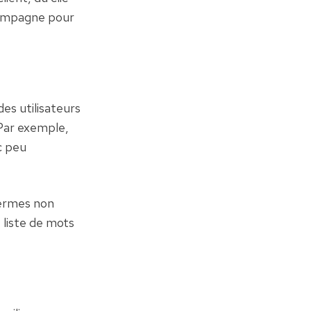
campagne pour 
s utilisateurs 
Par exemple, 
c peu 
ermes non 
 liste de mots 