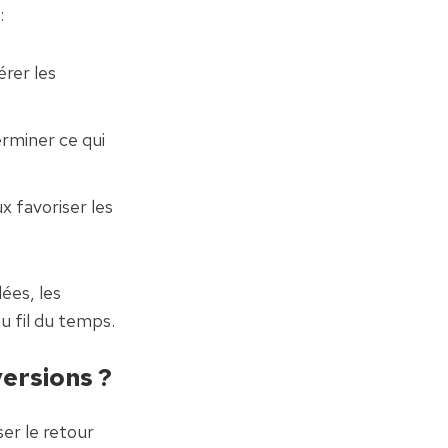
:
rer les 
miner ce qui 
favoriser les 
es, les 
u fil du temps.
ersions ?
r le retour 